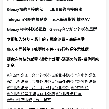
Gleezy
預約直接點我
LINE預約直接點我
Telegram預約直接點我
素人鹹濕影片-精品AV
Gleezy台中外送茶單群
Gleezy台北新北外送茶單群
立即加入好友▼馬上約▼現金消費▼
高級享受
每天不同兼差正妹更換不停，各行各業任君挑選
讓你有愉快ㄉ感受~溫柔ㄉ舒壓~深深ㄉ放鬆
~讓你回味
無窮
#台灣外送茶
#台北外送茶
#新北外送茶
#台中外送茶
#彰化外送茶
#高雄外送茶
#台南外送茶
#新竹外送茶
#竹北外送茶
#台北叫小姐
#台北茶訊
#台中外約
#台北外約學生妹
#新北外約
#台北外送住家
#台中到府服務
#台北喝茶