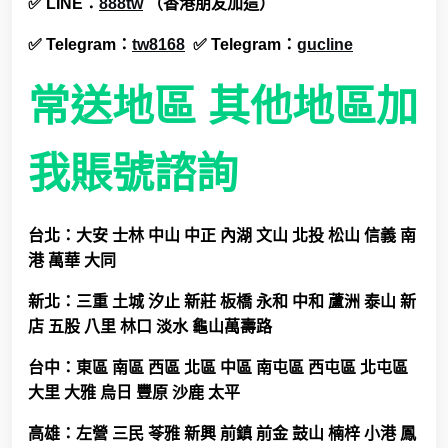
✅
LINE
：
888tw
（香港朋友加這）
✅ T
elegram
：
tw8168
✅ T
elegram
：
gucline
常送地區 其他地區加
我賬號諮詢
台北
：
大安 士林 中山 中正 內湖 文山
北
投 松山 信義 南
港 萬華
大同
新北
：
三重 土城 汐止 新莊 板橋 永和 中和 蘆洲 泰山 新
店 五股 八里 林口 淡水 龜山萬壽路
台中：東區 南區 西區 北區 中區 南屯區 西屯區 北屯區
大里 大雅 烏日 豐原 沙鹿 太平
高雄：左營 三民 苓雅 新興 前鎮 前金 鼓山 楠梓 小港 鳳