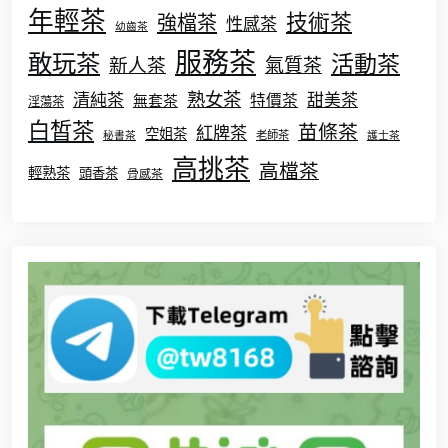
年輕茶
技術茶
強檔茶
性感茶
幼齒茶
服務茶
敢玩茶
活動茶
新人茶
氣質茶
熟女茶
清純茶
甜美茶
特價茶
無套茶
淫蕩茶
白皙茶
苗條茶
紅牌茶
空姐茶
秘書茶
老師茶
護士茶
高挑茶
高檔茶
輕熟茶
頭香茶
骨感茶