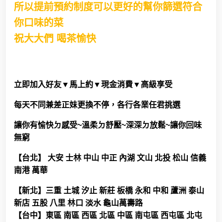
所以提前預約制度可以更好的幫你篩選符合
你口味的菜
祝大大們 喝茶愉快
立即加入好友▼馬上約▼現金消費▼
高級享受
每天不同兼差正妹更換不停，各行各業任君挑選
讓你有愉快ㄉ感受~溫柔ㄉ舒壓~深深ㄉ放鬆
~讓你回味
無窮
【台北】 大安 士林 中山 中正 內湖 文山 北投 松山 信義
南港 萬華
【新北】三重 土城 汐止 新莊 板橋 永和 中和 蘆洲 泰山
新店 五股 八里 林口 淡水 龜山萬壽路
【台中】東區 南區 西區 北區 中區 南屯區 西屯區 北屯