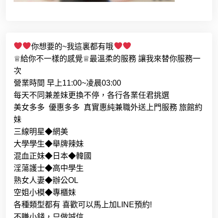
你想要的~我這裏都有哦
♕給你不一樣的感覺♕最溫柔的服務 讓我來替你服務一
次
營業時間 早上11:00~凌晨03:00
每天不同兼差妹更換不停，各行各業任君挑選
美女多多 優惠多多 真實惠純兼職外送上門服務 旅館約
妹
三線明星◆網美
大學學生◆舉牌辣妹
混血正妹◆日本◆韓國
淫蕩護士◆高中學生
熟女人妻◆辦公OL
空姐小模◆專櫃妹
各種類型都有 喜歡可以馬上加LINE預約!
不賺小錢，只做誠信