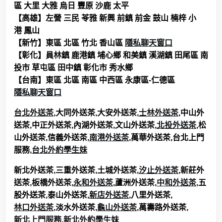
區 大里 大雅 烏日 豐原 沙鹿 太平
【高雄】左營 三民 苓雅 新興 前鎮 前金 鼓山 楠梓 小
港 鳳山
【新竹】東區 北區 竹北 香山區
隱私聊天窗口
【彰化】員林鎮 鹿港鎮 埔心鄉 和美鎮 溪湖鎮 田尾區 南
投市 草屯區 田中鎮 彰化市 秀水鄉
【台南】東區 北區 南區 中西區 永康區-仁德區
隱私聊天窗口
台北外送茶
,大同外送茶,大安外送茶,
士林外送茶
,中山外
送茶,中正外送茶,內湖外送茶,文山外送茶,
北投外送茶
,松
山外送茶,信義外送茶,
南港外送茶
,萬華外送茶,台北上門
服務,
台北外約學生妹
新北外送茶,三重外送茶,土城外送茶,
汐止外送茶
,新莊外
送茶,板橋外送茶,
永和外送茶
,蘆洲外送茶,
中和外送茶
,五
股外送茶,泰山外送茶,
新店外送茶
,八里外送茶,
林口外送茶
,淡水外送茶,
龜山外送茶
,萬壽路外送茶,
新北上門服務
,
新北外約學生妹